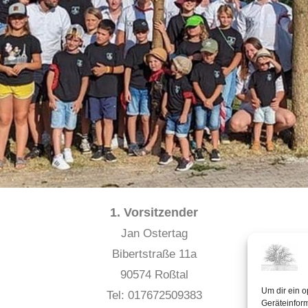
1. Vorsitzender
Jan Ostertag
Bibertstraße 11a
90574 Roßtal
Um dir ein o
Tel: 017672509383
Geräteinfor